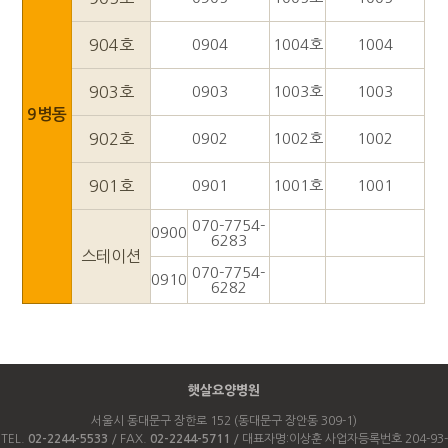
904호
0904
1004호
1004
903호
0903
1003호
1003
9병동
902호
0902
1002호
1002
901호
0901
1001호
1001
070-7754-
0900
6283
스테이션
070-7754-
0910
6282
햇살요양병원
서울시 동대문구 장한로 152 (동대문구 장안동 309-1)
TEL.
02-2244-5533
/ FAX.
02-2244-5711
/ 대표자명:이상훈 사업자등록번호 204-93-