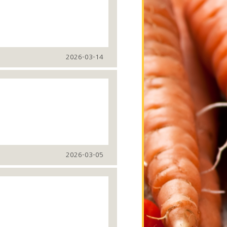
2026-03-14
2026-03-05