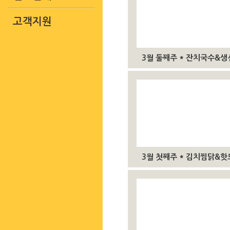
고객지원
3월 둘째주 * 잔치국수&
3월 첫째주 * 김치찜닭&