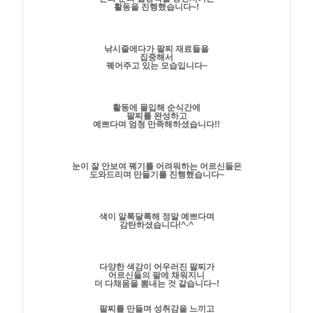
활동을 진행했습니다~!
낚시줄에다가 팔찌 재료들을
집중해서
꿰어주고 있는 모습입니다~
활동에 몰입해 순식간에
팔찌를 완성하고
예쁘다며 엄청 만족해하셨습니다!!
눈이 잘 안보여 꿰기를 어려워하는 어르신들은
도와드리며 만들기를 진행했습니다~
색이 알록달록해 정말 예쁘다며
감탄하셨습니다!^-^
다양한 색감이 어우러진 팔찌가
어르신들의 팔에 채워지니
더 다채움을 뽐내는 것 같습니다~!
팔찌를 만들며 성취감을 느끼고